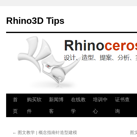
Rhino3D Tips
跳
首
购买软
新闻博
在线教
培训中
证书查
至
页
件
客
学
心
询
正
←
图文教学 | 概念指南针造型建模
图
文