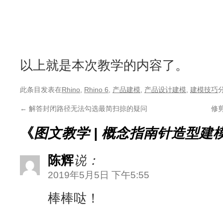
以上就是本次教学的内容了。
此条目发表在
Rhino
,
Rhino 6
,
产品建模
,
产品设计建模
,
建模技巧
←
解答封闭路径无法勾选最简扫掠的疑问
修
《
图文教学 | 概念指南针造型建
陈辉
说：
2019年5月5日 下午5:55
棒棒哒！