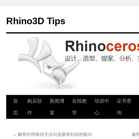
Rhino3D Tips
跳
首
购买软
新闻博
在线教
培训中
证书查
至
页
件
客
学
心
询
正
←
解答封闭路径无法勾选最简扫掠的疑问
修
文