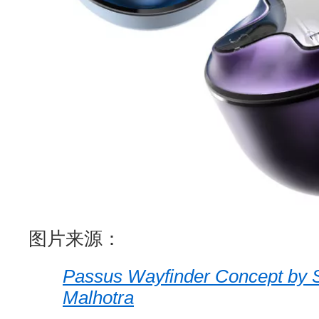
图片来源：
Passus Wayfinder Concept by 
Malhotra