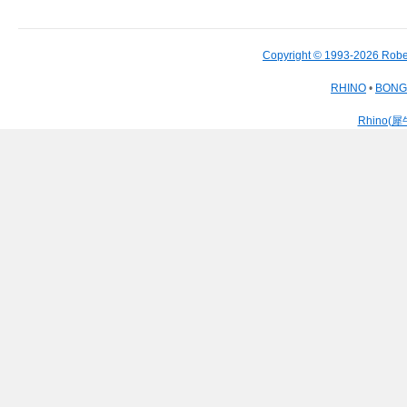
Copyright © 1993-2026 Robe
RHINO
•
BON
Rhino