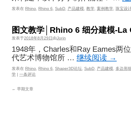
发表在
Rhino
,
Rhino 6
,
SubD
,
产品建模
,
教学
,
案例教学
,
珠宝设
图文教学│Rhino 6 细分建模-La 
发表于
2018年8月29日
由
Jorin
1948年，Charles和Ray Eam
代艺术博物馆所 …
继续阅读
→
发表在
Rhino
,
Rhino 6
,
Shaper3D论坛
,
SubD
,
产品建模
,
多边形
学
|
一条评论
←
早期文章