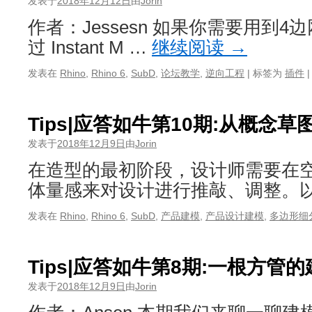
发表于
2018年12月12日
由
Jorin
期：
作者：Jessesn 如果你需要用到4
Gra
&
过 Instant M …
继续阅读
→
Pyt
解
发表在
Rhino
,
Rhino 6
,
SubD
,
论坛教学
,
逆向工程
|
标签为
插件
|
疑
Tips|应答如牛第10期:从概念草
发表于
2018年12月9日
由
Jorin
在造型的最初阶段，设计师需要在
体量感来对设计进行推敲、调整。以
发表在
Rhino
,
Rhino 6
,
SubD
,
产品建模
,
产品设计建模
,
多边形细
Tips|应答如牛第8期:一根方管
发表于
2018年12月9日
由
Jorin