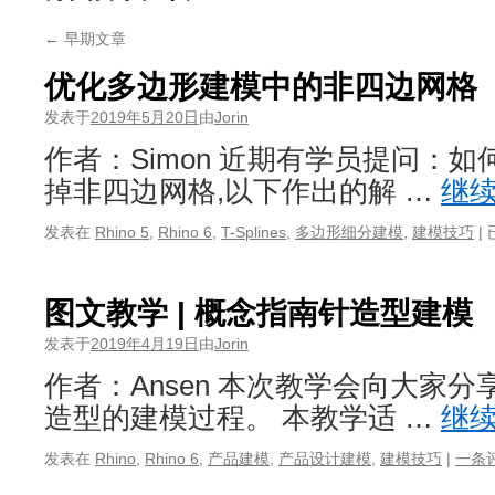
←
早期文章
优化多边形建模中的非四边网格
发表于
2019年5月20日
由
Jorin
作者：Simon 近期有学员提问：
掉非四边网格,以下作出的解 …
继
发表在
Rhino 5
,
Rhino 6
,
T-Splines
,
多边形细分建模
,
建模技巧
|
图文教学 | 概念指南针造型建模
发表于
2019年4月19日
由
Jorin
作者：Ansen 本次教学会向大家
造型的建模过程。 本教学适 …
继
发表在
Rhino
,
Rhino 6
,
产品建模
,
产品设计建模
,
建模技巧
|
一条