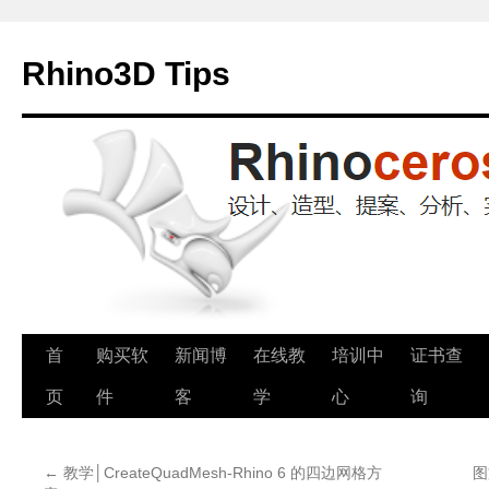
Rhino3D Tips
跳
首
购买软
新闻博
在线教
培训中
证书查
至
页
件
客
学
心
询
正
←
教学│CreateQuadMesh-Rhino 6 的四边网格方
图
文