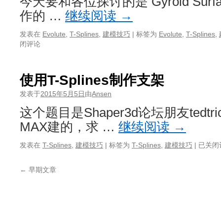
今天要和各位探讨的是 Gyroid Surfac
作的 …
继续阅读
→
发表在
Evolute
,
T-Splines
,
建模技巧
|
标签为
Evolute
,
T-Splines
,
闭评论
使用T-Splines制作支架
发表于
2015年5月5日
由
Ansen
这个题目是Shaper3d论坛朋友tedt
MAX建的，求 …
继续阅读
→
使
发表在
T-Splines
,
建模技巧
|
标签为
T-Splines
,
建模技巧
|
已关闭
用
T-
←
早期文章
Splines
制
作
支
架