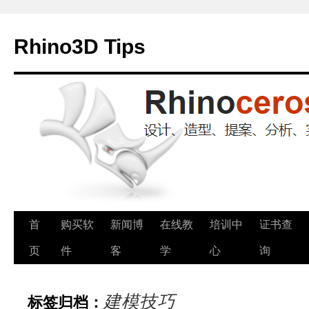
Rhino3D Tips
跳
首
购买软
新闻博
在线教
培训中
证书查
至
页
件
客
学
心
询
正
建模技巧
标签归档：
文