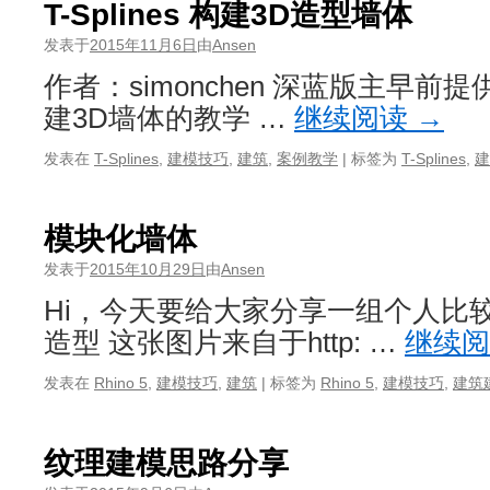
T-Splines 构建3D造型墙体
发表于
2015年11月6日
由
Ansen
作者：simonchen 深蓝版主早前提
建3D墙体的教学 …
继续阅读
→
发表在
T-Splines
,
建模技巧
,
建筑
,
案例教学
|
标签为
T-Splines
,
建
模块化墙体
发表于
2015年10月29日
由
Ansen
Hi，今天要给大家分享一组个人比
造型 这张图片来自于http: …
继续
发表在
Rhino 5
,
建模技巧
,
建筑
|
标签为
Rhino 5
,
建模技巧
,
建筑
纹理建模思路分享