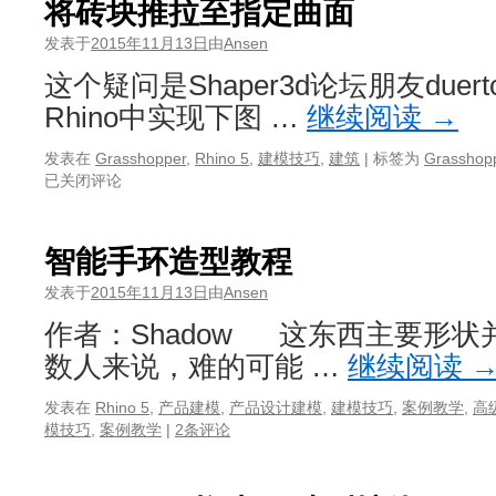
将砖块推拉至指定曲面
发表于
2015年11月13日
由
Ansen
这个疑问是Shaper3d论坛朋友due
Rhino中实现下图 …
继续阅读
→
发表在
Grasshopper
,
Rhino 5
,
建模技巧
,
建筑
|
标签为
Grasshop
已关闭评论
智能手环造型教程
发表于
2015年11月13日
由
Ansen
作者：Shadow 这东西主要形
数人来说，难的可能 …
继续阅读
发表在
Rhino 5
,
产品建模
,
产品设计建模
,
建模技巧
,
案例教学
,
高
模技巧
,
案例教学
|
2条评论