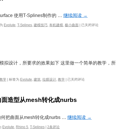
face 使用T-Splines制作的 …
继续阅读
→
Gyroid
为
Evolute
,
T-Splines
,
建模技巧
,
有机建模
,
极小曲面
|
已关闭评论
Surface
造
型
推
敲
模拟设计，所要求的效果如下 这里做一个简单的教学，所
【教
教学
|
标签为
Evolute
,
建筑
,
拉膜设计
,
教学
|
已关闭评论
学】
拉
膜
造型从mesh转化成nurbs
结
构
模
拟
 如何把曲面从mesh转化成nurbs …
继续阅读
→
为
Evolute
,
Rhino 5
,
T-Splines
|
2条评论