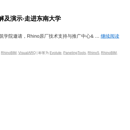
讲解及演示-走进东南大学
建筑学院邀请，Rhino原厂技术支持与推广中心& …
继续阅读
,
RhinoBIM
,
VisualARQ
|
标签为
Evolute
,
PanelingTools
,
Rhino5
,
RhinoBIM
,