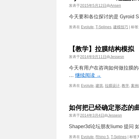
发表于
2015年5月12日
由
Ansen
今天要和各位探讨的是 Gyroid Sur
发表在
Evolute
,
T-Splines
,
建模技巧
|
标签
【教学】拉膜结构模拟
发表于
2014年9月11日
由
Jessesn
今天有用户在咨询如何做拉膜的
…
继续阅读
→
发表在
Evolute
,
建筑
,
拉膜设计
,
教学
,
案例
如何把已经确定形态的曲面
发表于
2014年3月4日
由
Jessesn
Shaper3d论坛朋友liumo 提问
发表在
Evolute
,
Rhino 5
,
T-Splines
|
标签