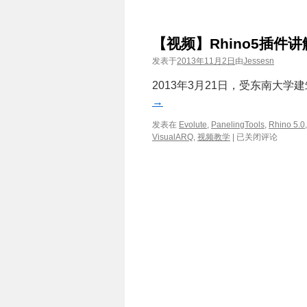
【视频】Rhino5插件
发表于
2013年11月2日
由
Jessesn
2013年3月21日，受东南大学
→
发表在
Evolute
,
PanelingTools
,
Rhino 5.0
【视
VisualARQ
,
视频教学
|
已关闭评论
频】
Rhino5
插
件
讲
解
及
演
示-
走
进
东
南