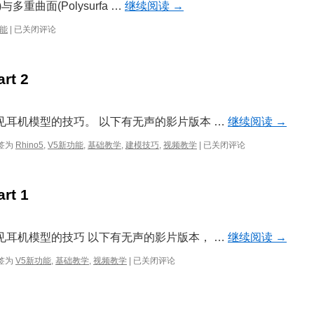
饮
s)与多重曲面(Polysurfa …
继续阅读
→
料
杯
Rhino
功能
|
已关闭评论
5
轻
量
t 2
挤
出
物
件
习一些见耳机模型的技巧。 以下有无声的影片版本 …
继续阅读
→
(Extrusion)
立
签为
Rhino5
,
V5新功能
,
基础教学
,
建模技巧
,
视频教学
|
已关闭评论
体
声
耳
t 1
机
建
模
教
习一些见耳机模型的技巧 以下有无声的影片版本， …
继续阅读
→
学
:
立
签为
V5新功能
,
基础教学
,
视频教学
|
已关闭评论
Part
体
2
声
耳
机