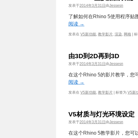
发表于
2014年3月31日
由
Jessesn
了解如何在Rhino 5使用程
阅读
→
发表在
V5新功能
,
教学影片
,
渲染
,
网格
|
标
由3D到2D再到3D
发表于
2014年3月31日
由
Jessesn
在这个Rhino 5的影片教学
阅读
→
发表在
V5新功能
,
教学影片
|
标签为
V5新
V5材质与灯光环境设定
发表于
2014年3月31日
由
Jessesn
在这个Rhino 5教学影片，