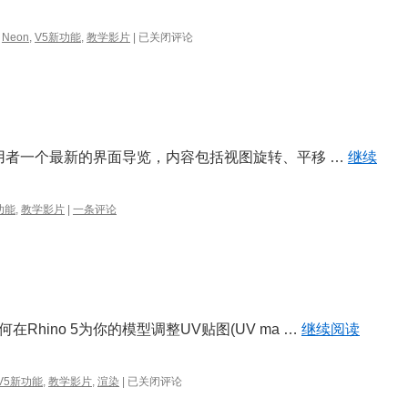
V5
Neon
,
V5新功能
,
教学影片
|
已关闭评论
材
质
与
灯
光
环
境
新使用者一个最新的界面导览，内容包括视图旋转、平移 …
继续
设
定
功能
,
教学影片
|
一条评论
hino 5为你的模型调整UV贴图(UV ma …
继续阅读
Rhino
V5新功能
,
教学影片
,
渲染
|
已关闭评论
5