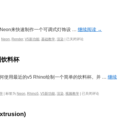
UV
贴
图
教
学
zil及Neon来快速制作一个可调式灯饰设 …
继续阅读
→
V5
为
Neon
,
Render
,
V5新功能
,
基础教学
,
渲染
|
已关闭评论
照
明
设
绘制饮料杯
计
使用最近的v5 Rhino绘制一个简单的饮料杯。并 …
继续
使
学
|
标签为
Neon
,
Rhino5
,
V5新功能
,
渲染
,
视频教学
|
已关闭评论
用
Rhino5
及
rusion)
Neon
绘
制