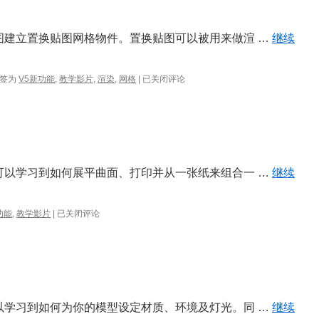
序贴图建立置换贴图网格物件。置换贴图可以被用来做渲 …
继续
Rhino
签为
V5新功能
,
教学影片
,
渲染
,
网格
|
已关闭评论
5
置
换
贴
图
功
能
，您可以学习到如何展平曲面、打印并从一张纸来组合一 …
继续
由
功能
,
教学影片
|
已关闭评论
3D
到
2D
再
到
3D
您可以学习到如何为你的模型设定材质、环境及灯光。同 …
继续