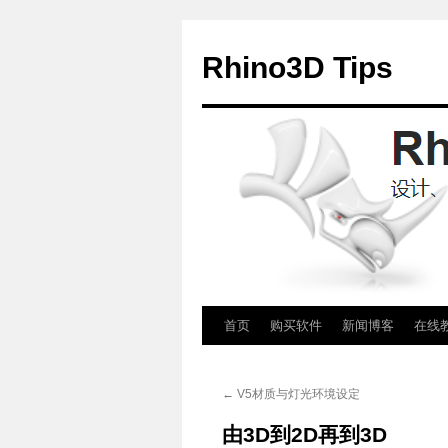
Rhino3D Tips
跳
首页
购买软件
新闻博客
在线
至
←
V5材质与灯光环境设定
正
由3D到2D再到3D
文