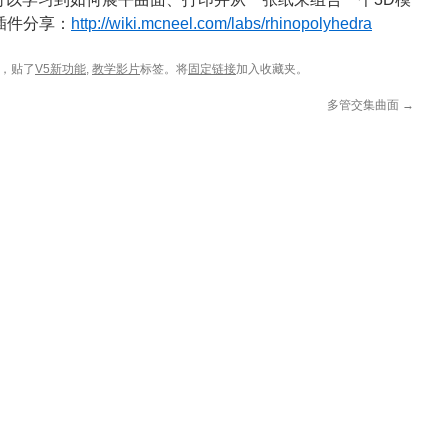
a插件分享：
http://wiki.mcneel.com/labs/rhinopolyhedra
，贴了
V5新功能
,
教学影片
标签。将
固定链接
加入收藏夹。
多管交集曲面
→