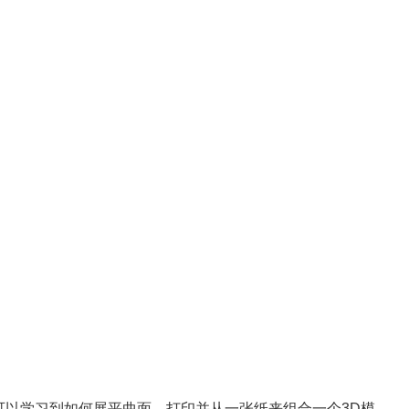
，您可以学习到如何展平曲面、打印并从一张纸来组合一个3D模