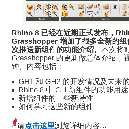
Rhino 8 已经在近期正式发布，Rhin
Grasshopper 增加了很多全新
次推送新组件的功能介绍。
本次将对 
Grasshopper 的更新做总体介绍
钟。内容包括：
GH1 和 GH2 的开发情况及未来
Rhino 8 中 GH 新组件的功能用
新增组件的一些新特性
如何学习这些新的组件
请
点击这里
浏览详细内容…