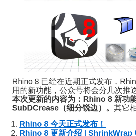
Rhino 8 已经在近期正式发布，Rhi
用的新功能，公众号将会分几次推
本次更新的内容为：Rhino 8 新功能
SubDCrease（细分锐边）。
其它
Rhino 8 今天正式发布！
Rhino 8 更新介绍 | ShrinkW