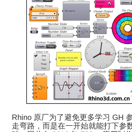
Rhino 原厂为了避免更多学习 GH
走弯路，而是在一开始就能打下参