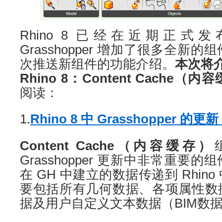
Rhino 8 已经在近期正式发布
Grasshopper 增加了很多全新
次推送新组件的功能介绍。
本次将介绍
Rhino 8：Content Cache（内
阅读：
1.
Rhino 8 中 Grasshopper 的
Content Cache（内容缓存）
Grasshopper 更新中非常重要
在 GH 中建立的数据传递到 Rhin
要包括所有几何数据、各项属性数
据及用户自定义文本数据（BIM数