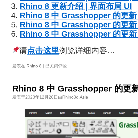
Rhino 8 更新介绍 | 界面布局 UI
Rhino 8 中 Grasshopper 的
Rhino 8 中 Grasshopper 的
Rhino 8 中 Grasshopper 的
请
点击这里
浏览详细内容…
Rhino
发表在
Rhino 8
|
已关闭评论
8
更
新
Rhino 8 中 Grasshopper 
介
绍
发表于
2023年12月28日
由
Rhino3d.Asia
|
SubDCrease