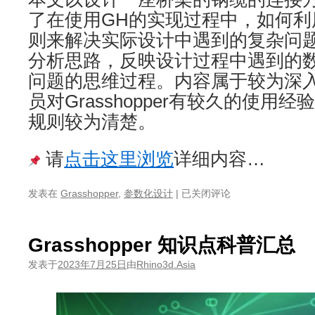
了在使用GH的实现过程中，如何利
则来解决实际设计中遇到的复杂问
分析思路，反映设计过程中遇到的
问题的思维过程。内容属于较为深入
员对Grasshopper有较久的使用
规则较为清楚。
请
点击这里浏览
详细内容…
Grasshopper
发表在
Grasshopper
,
参数化设计
|
已关闭评论
中
树
形
Grasshopper 知识点科普汇总
数
据
发表于
2023年7月25日
由
Rhino3d.Asia
的
实
际