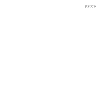
化
较新文章
→
墙
体