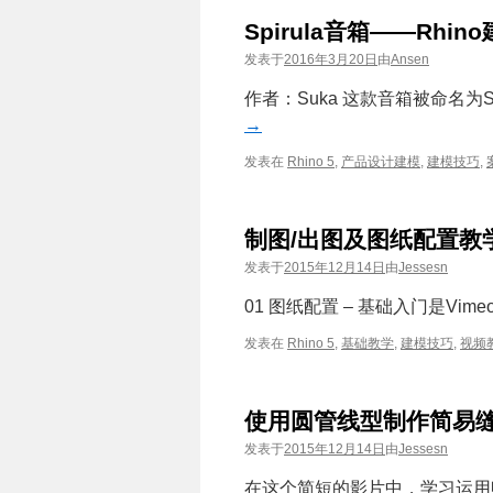
Spirula音箱——Rhin
发表于
2016年3月20日
由
Ansen
作者：Suka 这款音箱被命名为
→
发表在
Rhino 5
,
产品设计建模
,
建模技巧
,
制图/出图及图纸配置教
发表于
2015年12月14日
由
Jessesn
01 图纸配置 – 基础入门是Vime
发表在
Rhino 5
,
基础教学
,
建模技巧
,
视频
使用圆管线型制作简易
发表于
2015年12月14日
由
Jessesn
在这个简短的影片中，学习运用