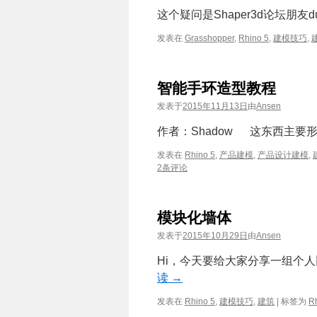
这个疑问是Shaper3d论坛朋友d
发表在
Grasshopper
,
Rhino 5
,
建模技巧
,
智能手环造型教程
发表于
2015年11月13日
由
Ansen
作者：Shadow 这东西主要
发表在
Rhino 5
,
产品建模
,
产品设计建模
,
2条评论
模块化墙体
发表于
2015年10月29日
由
Ansen
Hi，今天要给大家分享一组个人比
读
→
发表在
Rhino 5
,
建模技巧
,
建筑
|
标签为
R