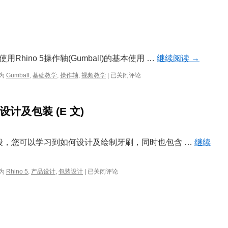
预
设
范
本
文
件
hino 5操作轴(Gumball)的基本使用 …
继续阅读
→
Hi！
为
Gumball
,
基础教学
,
操作轴
,
视频教学
|
已关闭评论
操
作
轴
设计及包装 (E 文)
为七段，您可以学习到如何设计及绘制牙刷，同时也包含 …
继续
如
为
Rhino 5
,
产品设计
,
包装设计
|
已关闭评论
何
使
用
Rhino
5
做