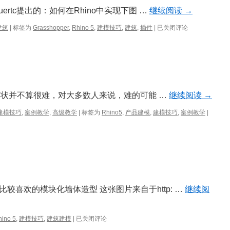
产
uertc提出的：如何在Rhino中实现下图 …
继续阅读
→
品
设
将
建筑
|
标签为
Grasshopper
,
Rhino 5
,
建模技巧
,
建筑
,
插件
|
已关闭评论
计
砖
及
块
包
推
装
拉
(E
至
文)
指
定
形状并不算很难，对大多数人来说，难的可能 …
继续阅读
→
曲
面
建模技巧
,
案例教学
,
高级教学
|
标签为
Rhino5
,
产品建模
,
建模技巧
,
案例教学
|
较喜欢的模块化墙体造型 这张图片来自于http: …
继续阅
模
hino 5
,
建模技巧
,
建筑建模
|
已关闭评论
块