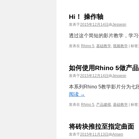
Hi！ 操作轴
发表于
2015年12月14日
由
Jessesn
透过这个简短的影片教学，学习使用R
发表在
Rhino 5
,
基础教学
,
视频教学
|
标签
如何使用Rhino 5做产品
发表于
2015年12月14日
由
Jessesn
本系列Rhino 5教学影片分
阅读
→
发表在
Rhino 5
,
产品建模
,
基础教学
|
标签
将砖块推拉至指定曲面
发表于
2015年11月13日
由
Ansen