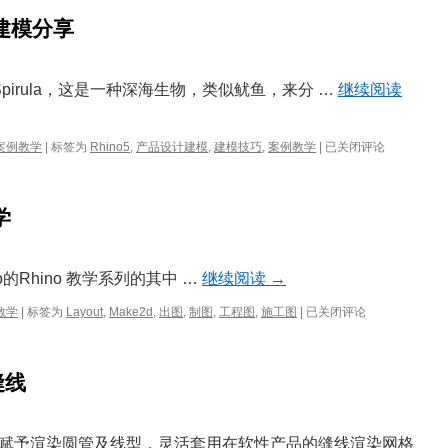
o建模分享
Spirula，这是一种深海生物，类似鱿鱼，来分 …
继续阅读
Spirula
案例教学
|
标签为
Rhino5
,
产品设计建模
,
建模技巧
,
案例教学
|
已关闭评论
音
箱
——
学
Rhino
建
模
分
o的Rhino 教学系列的其中 …
继续阅读
→
享
制
教学
|
标签为
Layout
,
Make2d
,
出图
,
制图
,
工程图
,
施工图
|
已关闭评论
图/
出
图
缝线
及
图
纸
配
赋予渲染圆管及线型，灵活套用在软性产品的缝线渲染网格