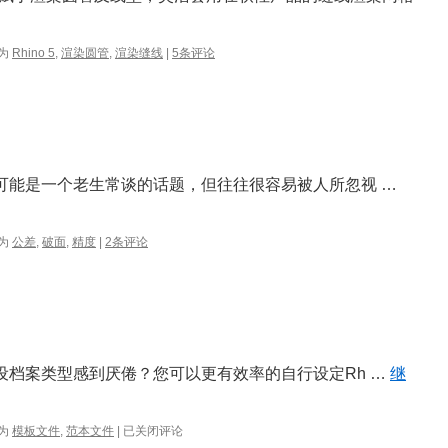
置
教
学
为
Rhino 5
,
渲染圆管
,
渲染缝线
|
5条评论
这可能是一个老生常谈的话题，但往往很容易被人所忽视 …
为
公差
,
破面
,
精度
|
2条评论
预设档案类型感到厌倦？您可以更有效率的自行设定Rh …
继
Rhino
为
模板文件
,
范本文件
|
已关闭评论