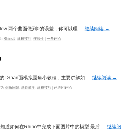
方
法
Shadow 两个曲面做到0的误差，你可以理 …
继续阅读
→
为
Rhino5
,
建模技巧
,
连续性
|
一条评论
程
w分享的1Span面模拟圆角小教程，主要讲解如 …
继续阅读
→
1span
签为
倒角问题
,
基础教学
,
建模技巧
|
已关闭评论
面
模
拟
圆
角
小
教
知道如何在Rhino中完成下面图片中的模型 最后 …
继续阅
程