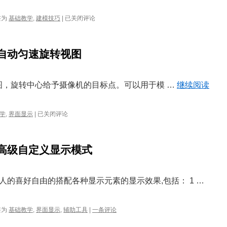
『螺
签为
基础教学
,
建模技巧
|
已关闭评论
纹
球』
建
—自动匀速旋转视图
模
教
程
旋转视图，旋转中心给予摄像机的目标点。可以用于模 …
继续阅读
犀
学
,
界面显示
|
已关闭评论
牛
4.0
显
—高级自定义显示模式
示
设
置
技
的喜好自由的搭配各种显示元素的显示效果,包括： 1 …
巧
—
自
签为
基础教学
,
界面显示
,
辅助工具
|
一条评论
动
匀