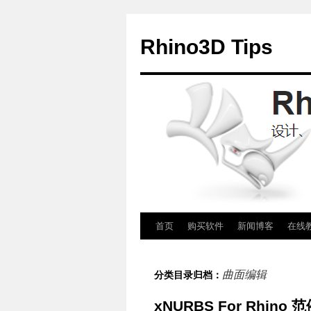
Rhino3D Tips
跳
首页
购买软件
新闻博客
在线
至
曲面编辑
分类目录归档：
正
xNURBS For Rhin
文