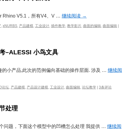
r Rhino V5.1，所有V4、V …
继续阅读
→
xNURBS
7
,
xNURBS
,
产品建模
,
工业设计
,
插件教学
,
教学影片
,
曲面的编辑
,
曲面编辑
|
For
Rhino
范
例
–ALESSI 小鸟文具
教
学-
汽
车
趣的小产品,此次的范例偏向基础的操作层面. 涉及 …
继续阅
倒
后
镜
3D论坛
,
产品建模
,
产品设计建模
,
工业设计
,
曲面编辑
,
论坛教学
|
3条评论
节处理
的一个问题，下面这个模型中的凹槽怎么处理 我提供 …
继续阅