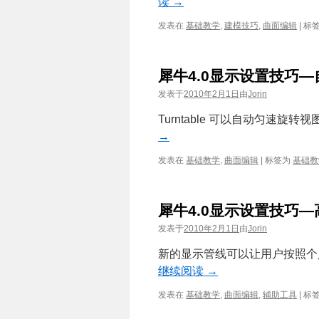
读
→
发表在
基础教学
,
建模技巧
,
曲面编辑
|
标
犀牛4.0显示设置技巧
发表于
2010年2月1日
由
Jorin
Turntable 可以自动匀速
→
发表在
基础教学
,
曲面编辑
|
标签为
基础教
犀牛4.0显示设置技巧
发表于
2010年2月1日
由
Jorin
新的显示管线可以让用户按照个人
继续阅读
→
发表在
基础教学
,
曲面编辑
,
辅助工具
|
标