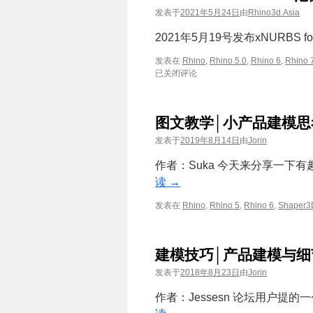
发表于
2021年5月24日
由
Rhino3d.Asia
2021年5月19号发布xNURBS fo
发表在
Rhino
,
Rhino 5.0
,
Rhino 6
,
Rhino 
已关闭评论
图文教学│小产品建模思考
发表于
2019年8月14日
由
Jorin
作者：Suka 今天来分享一下有
读
→
发表在
Rhino
,
Rhino 5
,
Rhino 6
,
Shaper
建模技巧│产品建模与细
发表于
2018年8月23日
由
Jorin
作者：Jessesn 论坛用户提