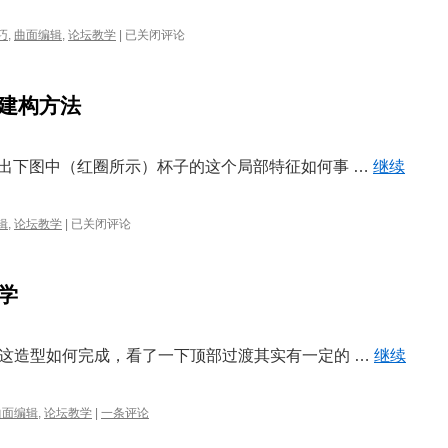
建
巧
,
曲面编辑
,
论坛教学
|
已关闭评论
模
技
巧
建构方法
│
产
品
建
坛友提出下图中（红圈所示）杯子的这个局部特征如何事 …
继续
模
与
细
建
辑
,
论坛教学
|
已关闭评论
节
模
处
技
理
巧
学
│
杯
子
局
群里问这造型如何完成，看了一下顶部过渡其实有一定的 …
继续
部
特
征
曲面编辑
,
论坛教学
|
一条评论
建
构