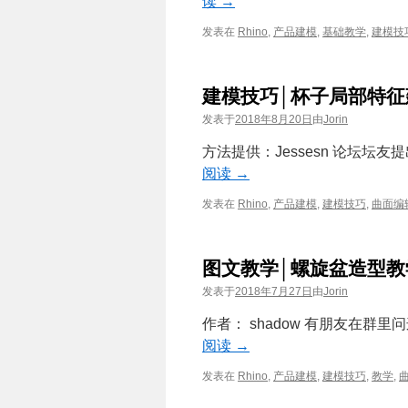
读
→
发表在
Rhino
,
产品建模
,
基础教学
,
建模技
建模技巧│杯子局部特征
发表于
2018年8月20日
由
Jorin
方法提供：Jessesn 论坛
阅读
→
发表在
Rhino
,
产品建模
,
建模技巧
,
曲面编
图文教学│螺旋盆造型教
发表于
2018年7月27日
由
Jorin
作者： shadow 有朋友在
阅读
→
发表在
Rhino
,
产品建模
,
建模技巧
,
教学
,