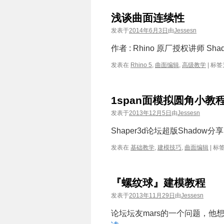
浅谈曲面连续性
发表于
2014年6月3日
由
Jessesn
作者 : Rhino 原厂授权讲师 
发表在
Rhino 5
,
曲面编辑
,
高级教学
|
标签
1span面模拟圆角小教
发表于
2013年12月5日
由
Jessesn
Shaper3d论坛超版Shado
发表在
基础教学
,
建模技巧
,
曲面编辑
|
标
『螺纹球』建模教程
发表于
2013年11月29日
由
Jessesn
论坛坛友mars的一个问题，他想