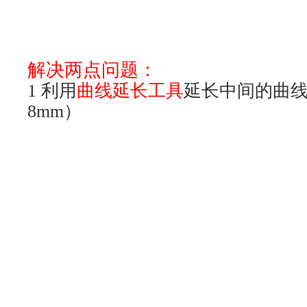
衔接
好
曲面