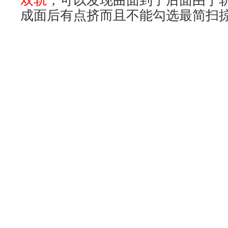
2.
将中间曲线用曲线
升阶
工具由2阶
曲线
保持属性一致，然后在做一次
扫掠。另一边的做法类似。