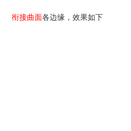
现在开始下面不规则的部分，前面
势是类似的，根据图中的光影可以
处
，
那么可以利用
等分工具
将背面的圆