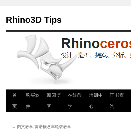
Rhino3D Tips
跳
首
购买软
新闻博
在线教
培训中
证书查
至
页
件
客
学
心
询
正
←
图文教学|雷诺概念车轮毂教学
文