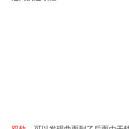
解决两点问题：
1 利用
曲线延长工具
延长中间的曲
8mm）