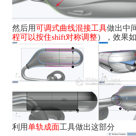
然后用
可调式曲线混接工具
做出中
程可以按住
shift
对称调整
），效果
利用
单轨成面
工具做出这部分