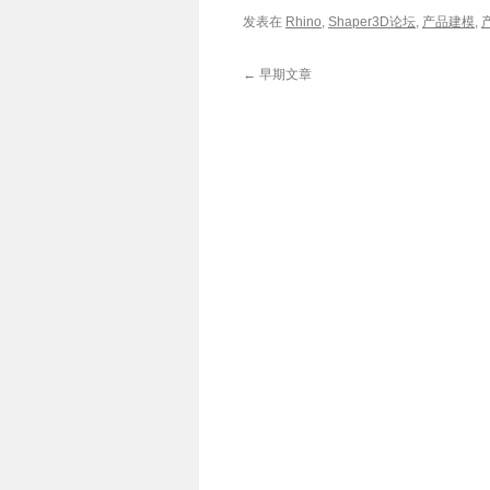
1
发表在
Rhino
,
Shaper3D论坛
,
产品建模
,
部
分-
←
早期文章
顶
部
造
型