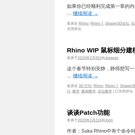
如果你已经顺利完成第一章的内
…
继续阅读
→
发表在
Rhino
,
Rhino 7
,
Shaper3D论坛
,
S
关闭评论
Rhino WIP 鼠标细
发表于
2020年2月9日
由
Jessesn
这个春节特别安静，静得想写一
…
继续阅读
→
发表在
3D 打印
,
Rhino
,
Rhino 7
,
Shaper
Rhino
计
,
教学
,
案例教学
,
论坛教学
|
已关闭评论
WIP
鼠
标
谈谈Patch功能
细
分
发表于
2020年1月2日
由
Jorin
建
模
作者：Suka Rhino中有个命
第