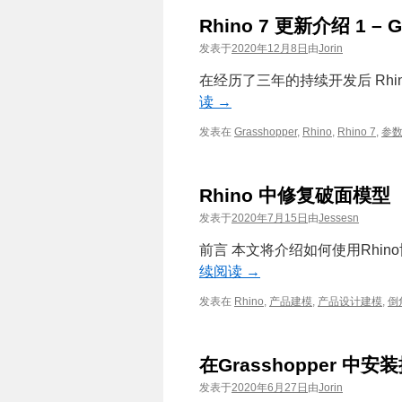
Rhino 7 更新介绍 1 – G
发表于
2020年12月8日
由
Jorin
在经历了三年的持续开发后 Rhi
读
→
发表在
Grasshopper
,
Rhino
,
Rhino 7
,
参
Rhino 中修复破面模型
发表于
2020年7月15日
由
Jessesn
前言 本文将介绍如何使用Rhi
续阅读
→
发表在
Rhino
,
产品建模
,
产品设计建模
,
倒
在Grasshopper 中
发表于
2020年6月27日
由
Jorin