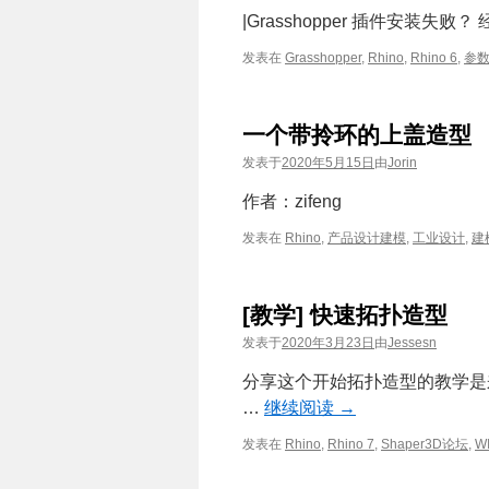
|Grasshopper 插件安装失败？
发表在
Grasshopper
,
Rhino
,
Rhino 6
,
参
一个带拎环的上盖造型
发表于
2020年5月15日
由
Jorin
作者：zifeng
发表在
Rhino
,
产品设计建模
,
工业设计
,
建
[教学] 快速拓扑造型
发表于
2020年3月23日
由
Jessesn
分享这个开始拓扑造型的教学是
…
继续阅读
→
发表在
Rhino
,
Rhino 7
,
Shaper3D论坛
,
W