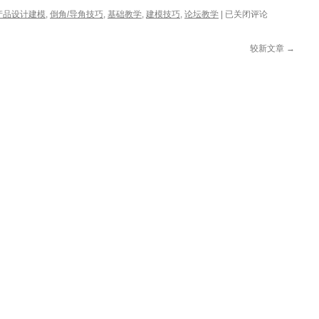
谈
产品设计建模
,
倒角/导角技巧
,
基础教学
,
建模技巧
,
论坛教学
|
已关闭评论
谈
Patch
较新文章
→
功
能