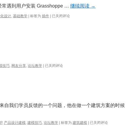
型
 经常遇到用户安装 Grasshoppe …
继续阅读
→
在
数化设计
,
基础教学
|
标签为
插件
|
已关闭评论
Grasshopper
中
安
装
插
件
失
败？
一
模技巧
,
网友分享
,
论坛教学
|
已关闭评论
个
带
拎
环
的
上
盖
来自我们学员反馈的一个问题，他在做一个建筑方案的时候
造
型
[教
IP
,
产品设计建模
,
建模技巧
,
论坛教学
|
标签为
建筑建模
|
已关闭评论
学]
快