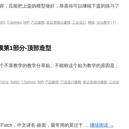
容，且能把上盖的模型做好，恭喜你可以继续下盖的练习了
Rhino
ubD
,
T-Splines
,
WIP
,
产品建模
,
多边形细分建模
,
工业设计
,
网格
,
论坛教学
|
已
WIP
鼠
标
细
分建模第1部分-顶部造型
分
建
模
第
个不算教学的教学分享贴。不能称这个贴为教学的原因是，
2
部
分-
3D论坛
,
SubD
,
T-Splines
,
WIP
,
产品建模
,
产品设计建模
,
多边形细分建模
,
工业设
底
部
造
型
令叫Patch，中文译名-嵌面，最常用的莫过于 …
继续阅读
→