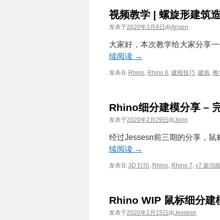
视频教学 | 螺旋形建筑
发表于
2020年3月8日
由
Ansen
大家好，本次教学给大家分享一个
续阅读
→
发表在
Rhino
,
Rhino 6
,
建模技巧
,
建筑
,
教
Rhino细分建模分享 –
发表于
2020年2月29日
由
Jorin
经过Jessesn前三期的分享
续阅读
→
发表在
3D 打印
,
Rhino
,
Rhino 7
,
v7 新功
Rhino WIP 鼠标细
发表于
2020年2月15日
由
Jessesn