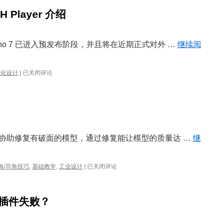
H Player 介绍
no 7 已进入预发布阶段，并且将在近期正式对外 …
继续阅
Rhino
数化设计
|
已关闭评论
7
更
新
介
绍
1
–
no协助修复有破面的模型，通过修复能让模型的质量达 …
继
GH
Player
介
Rhino
角/导角技巧
,
基础教学
,
工业设计
|
已关闭评论
绍
中
修
复
安装插件失败？
破
面
模