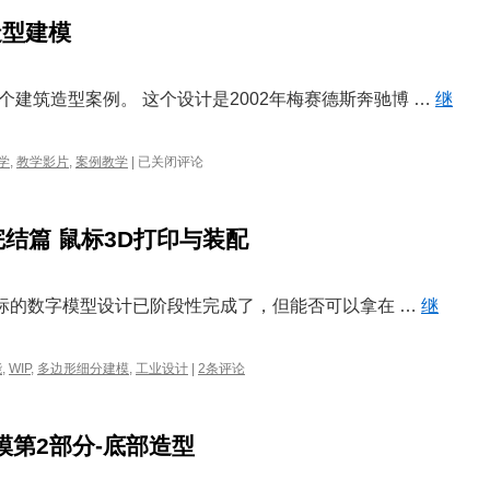
速
造型建模
拓
扑
造
型
建筑造型案例。 这个设计是2002年梅赛德斯奔驰博 …
继
视
学
,
教学影片
,
案例教学
|
已关闭评论
频
教
学
 完结篇 鼠标3D打印与装配
|
螺
旋
形
，鼠标的数字模型设计已阶段性完成了，但能否可以拿在 …
继
建
筑
造
能
,
WIP
,
多边形细分建模
,
工业设计
|
2条评论
型
建
模
分建模第2部分-底部造型