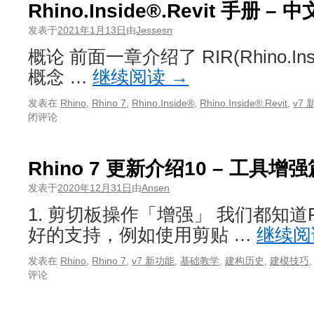
Rhino.Inside®.Revit 手册 – 
发表于
2021年1月13日
由
Jessesn
概论 前面一章介绍了 RIR(Rhino.Insi
概念 …
继续阅读
→
发表在
Rhino
,
Rhino 7
,
Rhino.Inside®
,
Rhino.Inside®.Revit
,
v7
闭评论
Rhino 7 更新介绍10 – 工具增强篇 
发表于
2020年12月31日
由
Ansen
1. 剪切板操作「增强」 我们都知道R
好的支持，例如使用剪贴 …
继续
发表在
Rhino
,
Rhino 7
,
v7 新功能
,
基础教学
,
建构历史
,
建模技巧
评论