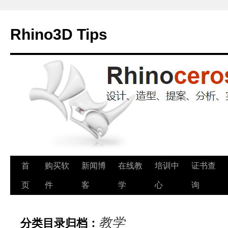
Rhino3D Tips
跳
首
购买软
新闻博
在线教
培训中
证书查
至
页
件
客
学
心
询
正
教学
分类目录归档：
文