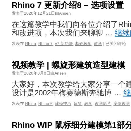
Rhino 7 更新介绍8 – 选项设置
发表于
2020年12月21日
由
Ansen
在这篇教学中我们向各位介绍了Rhin
和改进项，本次我们来聊聊 …
继续
Rhino
发表在
Rhino
,
Rhino 7
,
v7 新功能
,
基础教学
,
教学
|
已关闭评论
7
更
新
视频教学 | 螺旋形建筑造型建模
介
绍
发表于
2020年3月8日
由
Ansen
8
大家好，本次教学给大家分享一个建
–
选
设计是2002年梅赛德斯奔驰博 …
项
设
发表在
Rhino
,
Rhino 6
,
建模技巧
,
建筑
,
教学
,
教学影片
,
案例教学
置
Rhino WIP 鼠标细分建模第1部