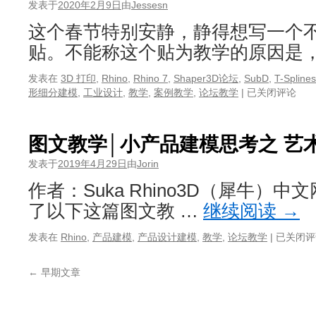
发表于
2020年2月9日
由
Jessesn
这个春节特别安静，静得想写一个
贴。不能称这个贴为教学的原因是，
发表在
3D 打印
,
Rhino
,
Rhino 7
,
Shaper3D论坛
,
SubD
,
T-Splines
Rhino
形细分建模
,
工业设计
,
教学
,
案例教学
,
论坛教学
|
已关闭评论
WIP
鼠
标
图文教学│小产品建模思考之 艺
细
分
发表于
2019年4月29日
由
Jorin
建
作者：Suka Rhino3D（犀牛）中
模
第
了以下这篇图文教 …
继续阅读
→
1
部
图
发表在
Rhino
,
产品建模
,
产品设计建模
,
教学
,
论坛教学
|
已关闭评
分-
文
顶
教
←
早期文章
部
学
造
│
型
小