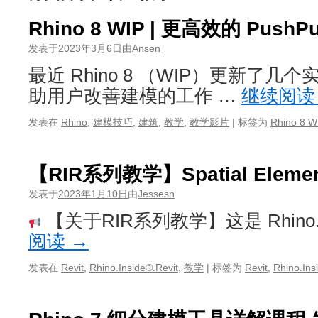
Rhino 8 WIP | 更高效的 PushP
发表于
2023年3月6日
由
Ansen
最近 Rhino 8 （WIP）更新了
助用户改善建模的工作 …
继续阅
发表在
Rhino
,
建模技巧
,
建筑
,
教学
,
教学影片
|
标签为
Rhino 8 W
【RIR系列教学】Spatial Eleme
发表于
2023年1月10日
由
Jessesn
【关于RIR系列教学】这是 Rhino.In
阅读
→
发表在
Revit
,
Rhino.Inside®.Revit
,
教学
|
标签为
Revit
,
Rhino.Ins