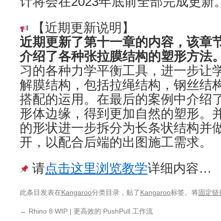
计将会在2023年底前全部完成更新
【近期更新说明】
近期更新了第十一章的内容，该章
介绍了各种张拉膜结构的塑形方法
习的各种力学平衡工具，进一步让
解膜结构，包括拉绳结构，钢丝结
搭配的运用。在最后的案例中介绍了
形体边缘，得到更加自然的塑形。
的形状进一步拆分为长条状结构并
开，以配合后端的出图施工需求。
请
点击这里浏览教学
详细内容…
此条目发表在
Kangaroo
分类目录，贴了
Kangaroo
标签。将
固定链
←
Rhino 8 WIP | 更高效的 PushPull 工作流