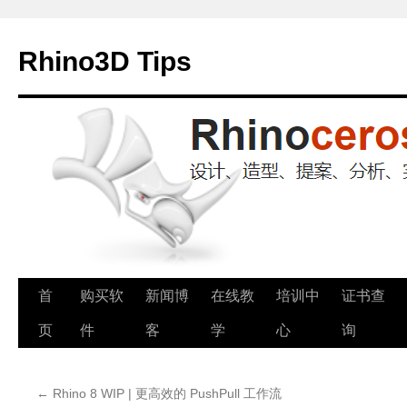
Rhino3D Tips
跳
首
购买软
新闻博
在线教
培训中
证书查
至
页
件
客
学
心
询
正
←
Rhino 8 WIP | 更高效的 PushPull 工作流
文