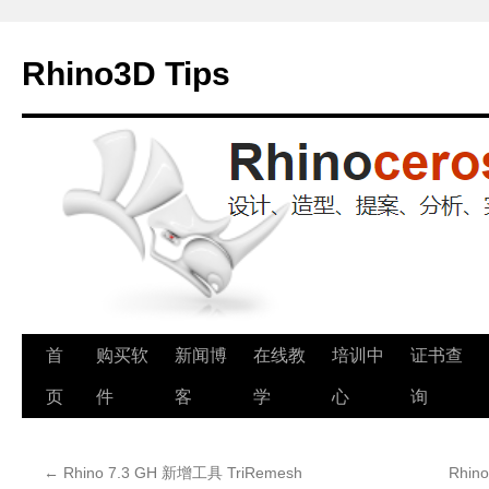
Rhino3D Tips
跳
首
购买软
新闻博
在线教
培训中
证书查
至
页
件
客
学
心
询
正
←
Rhino 7.3 GH 新增工具 TriRemesh
Rhin
文