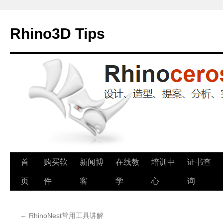
Rhino3D Tips
跳
首
购买软
新闻博
在线教
培训中
证书查
至
页
件
客
学
心
询
正
←
RhinoNest常用工具讲解
文