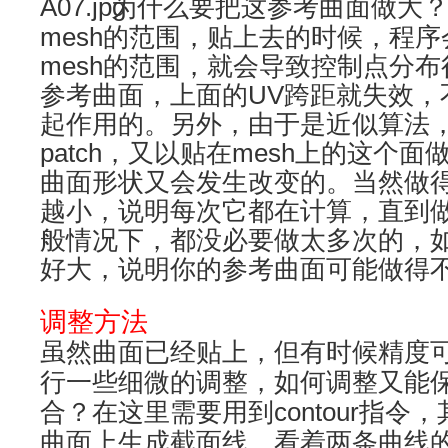
为什么要把这参考曲面做大
mesh的范围，贴
上去的时候，
程序
mesh的范围，就会导致控制点分
参考曲面，上面的UV跨
距就
失效，
起作用的。另外，由于是
近似算法
patch
，又以贴
在mesh上的这个面
曲面形状又会发生改变的
。当然做
越小，说明每次它都在计算，直到
般情况下，都没必要做
太多次的，
好大，说明你的参考曲面可能做得
调整方法
虽然曲面已经贴上，但有时候精度
行一些细微的调整，如何调整又能保
合？在这里需要用到contour指令，
曲面上生成截面线，看着两条曲线