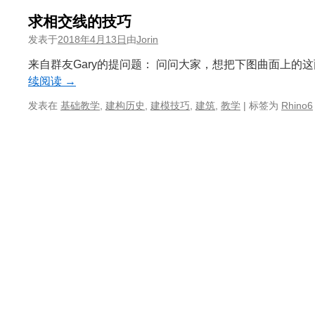
求相交线的技巧
发表于
2018年4月13日
由
Jorin
来自群友Gary的提问题： 问问大家，想把下图曲面上的
续阅读
→
发表在
基础教学
,
建构历史
,
建模技巧
,
建筑
,
教学
|
标签为
Rhino6