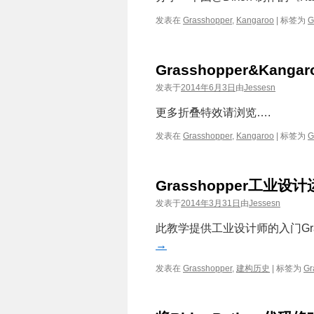
发表在
Grasshopper
,
Kangaroo
|
标签为
G
Grasshopper&Kan
发表于
2014年6月3日
由
Jessesn
更多折叠特效请浏览….
发表在
Grasshopper
,
Kangaroo
|
标签为
G
Grasshopper工业
发表于
2014年3月31日
由
Jessesn
此教学提供工业设计师的入门Gra
→
发表在
Grasshopper
,
建构历史
|
标签为
Gr