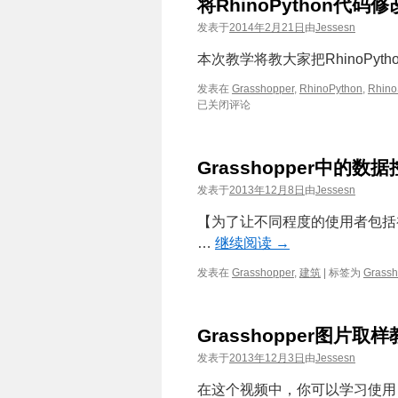
将RhinoPython代码
发表于
2014年2月21日
由
Jessesn
本次教学将教大家把RhinoPyth
发表在
Grasshopper
,
RhinoPython
,
Rhino
已关闭评论
Grasshopper中的数
发表于
2013年12月8日
由
Jessesn
【为了让不同程度的使用者包括
…
继续阅读
→
发表在
Grasshopper
,
建筑
|
标签为
Grassh
Grasshopper图片取
发表于
2013年12月3日
由
Jessesn
在这个视频中，你可以学习使用 Grass