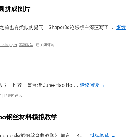
圆拼成图片
前也有类似的提问，Shaper3d论坛版主深蓝写了 …
继续
【GH
asshopper
,
基础教学
|
已关闭评论
基
础
教
学】
用
大
小
学，推荐一篇台湾 June-Hao Ho …
继续阅读
→
圆
拼
Rabbit
r
|
已关闭评论
成
插
图
件
片
教
garoo钢丝材料模拟教学
学
分
享
ngaroo模拟钢丝弯曲教学》 前言： Ka …
继续阅读
→