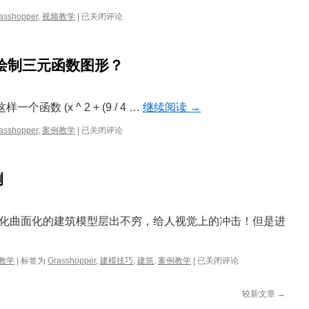
Grasshopper
asshopper
,
视频教学
|
已关闭评论
图
片
取
r中绘制三元函数图形？
样
教
程
『E
个函数 (x ^ 2 + (9 / 4 …
继续阅读
→
文』
如
asshopper
,
案例教学
|
已关闭评论
何
在
Grasshopper
例
中
绘
制
三
化曲面化的建筑模型层出不穷，给人视觉上的冲击！但是进
元
函
数
曲
教学
|
标签为
Grasshopper
,
建模技巧
,
建筑
,
案例教学
|
已关闭评论
图
面
形？
建
较新文章
→
筑