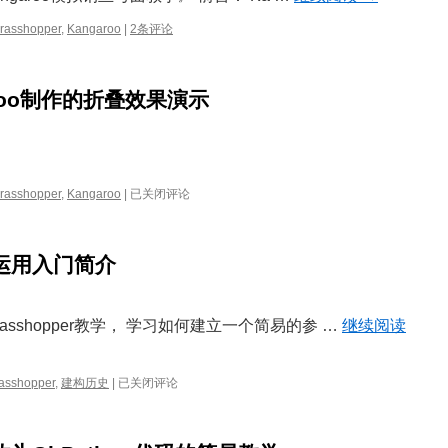
rasshopper
,
Kangaroo
|
2条评论
garoo制作的折叠效果演示
Grasshopper&Kangaroo
rasshopper
,
Kangaroo
|
已关闭评论
制
作
的
设计运用入门简介
折
叠
效
果
sshopper教学， 学习如何建立一个简易的参 …
继续阅读
演
示
Grasshopper
asshopper
,
建构历史
|
已关闭评论
工
业
设