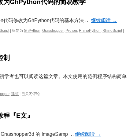
修改为GhPython代码的简易教学
计
运
用
入
on代码修改为GhPython代码的基本方法 …
继续阅读
→
门
简
将
Script
|
标签为
GhPython
,
Grasshopper
,
Python
,
RhinoPython
,
RhinoScript
|
介
RhinoP
代
码
修
据控制
改
为
GhPyth
代
初学者也可以阅读这篇文章。本文使用的范例程序结构简单
码
的
简
Grasshopper
opper
,
建筑
|
已关闭评论
易
中
教
的
学
数
样教程『E文』
据
控
制
hopper3d 的 ImageSamp …
继续阅读
→