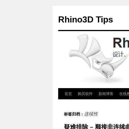
Rhino3D Tips
跳
首页
购买软件
新闻博客
在线
至
连续性
标签归档：
正
疑难排除 – 顺接非连续
文