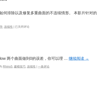
如何排除以及修复多重曲面的不连续情形。 本影片针对的
疑
学
,
连续性
|
已关闭评论
难
排
除
–
顺
接
非
Shadow 两个曲面做到0的误差，你可以理 …
继续阅读
→
连
续
为
Rhino5
,
建模技巧
,
连续性
|
一条评论
曲
面