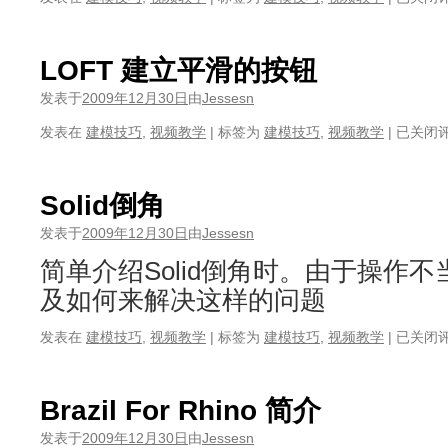
管
的
建
LOFT 建立平滑的按钮
模
发表于
2009年12月30日
由
Jessesn
LOFT
发表在
建模技巧
,
视频教学
|
标签为
建模技巧
,
视频教学
|
已关闭
建
立
平
Solid倒角
滑
的
发表于
2009年12月30日
由
Jessesn
按
简单介绍Solid倒角时。由于操作
钮
及如何来解决这样的问题
Solid
发表在
建模技巧
,
视频教学
|
标签为
建模技巧
,
视频教学
|
已关闭
倒
角
Brazil For Rhino 简介
发表于
2009年12月30日
由
Jessesn