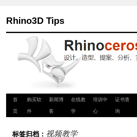
Rhino3D Tips
跳
首
购买软
新闻博
在线教
培训中
证书查
至
页
件
客
学
心
询
正
视频教学
标签归档：
文