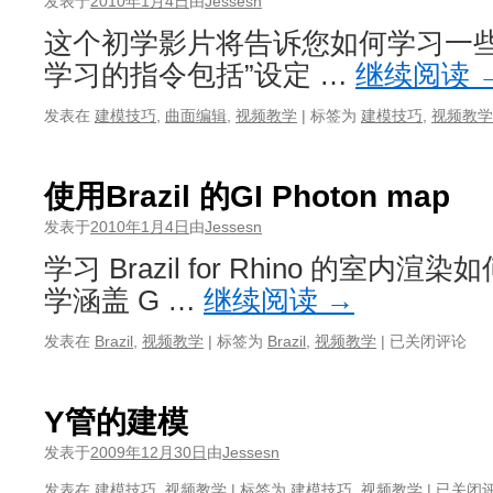
发表于
2010年1月4日
由
Jessesn
这个初学影片将告诉您如何学习一
学习的指令包括”设定 …
继续阅读
发表在
建模技巧
,
曲面编辑
,
视频教学
|
标签为
建模技巧
,
视频教学
使用Brazil 的GI Photon map
发表于
2010年1月4日
由
Jessesn
学习 Brazil for Rhino 的室
学涵盖 G …
继续阅读
→
使
发表在
Brazil
,
视频教学
|
标签为
Brazil
,
视频教学
|
已关闭评论
用
Brazil
的
Y管的建模
GI
Photon
发表于
2009年12月30日
由
Jessesn
map
Y
发表在
建模技巧
,
视频教学
|
标签为
建模技巧
,
视频教学
|
已关闭