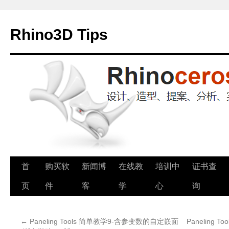
Rhino3D Tips
跳
首
购买软
新闻博
在线教
培训中
证书查
至
页
件
客
学
心
询
正
←
Paneling Tools 简单教学9-含参变数的自定嵌面
Paneling T
文