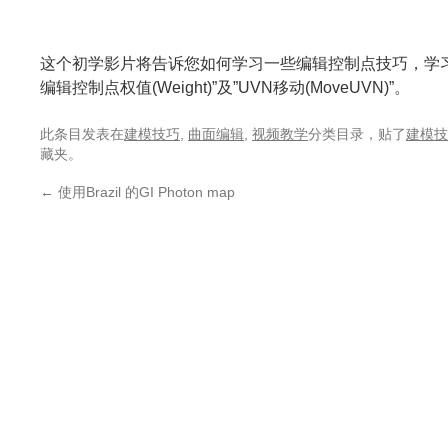
这个初学影片将告诉您如何学习一些编辑控制点技巧，学习的指令
编辑控制点权值(Weight)”及”UVN移动(MoveUVN)”。
此条目发表在
建模技巧
,
曲面编辑
,
视频教学
分类目录，贴了
建模技
藏夹。
←
使用Brazil 的GI Photon map