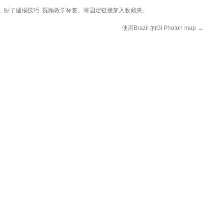
，贴了
建模技巧
,
视频教学
标签。将
固定链接
加入收藏夹。
使用Brazil 的GI Photon map
→