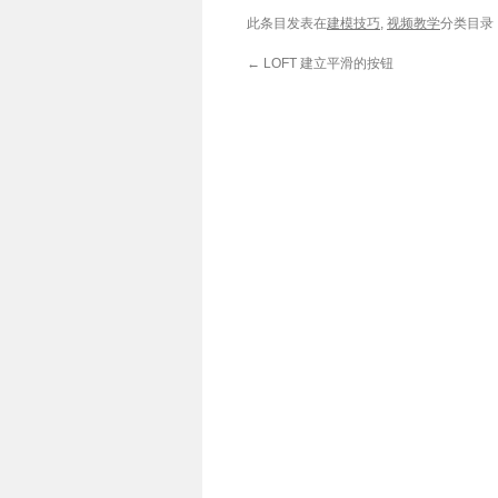
此条目发表在
建模技巧
,
视频教学
分类目录
←
LOFT 建立平滑的按钮