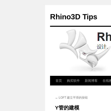
Rhino3D Tips
跳
首页
购买软件
新闻博客
在线
至
←
LOFT 建立平滑的按钮
正
Y管的建模
文