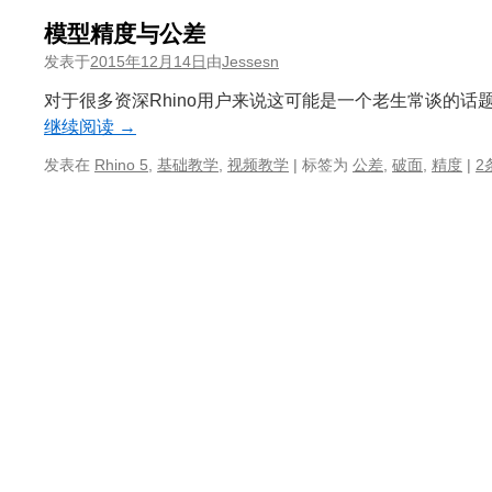
模型精度与公差
发表于
2015年12月14日
由
Jessesn
对于很多资深Rhino用户来说这可能是一个老生常谈的话
继续阅读
→
发表在
Rhino 5
,
基础教学
,
视频教学
|
标签为
公差
,
破面
,
精度
|
2