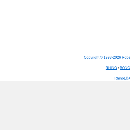
Copyright © 1993-2026 Robe
RHINO
•
BON
Rhino