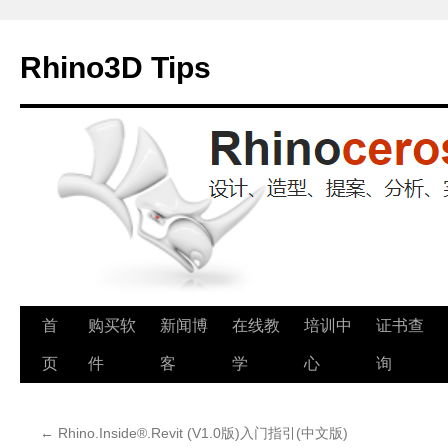
Rhino3D Tips
跳
首
购买软
新闻博
在线教
培训中
证书查
至
页
件
客
学
心
询
正
←
Rhino.Inside®.Revit (V1.0版)入门指引(中文版)
文