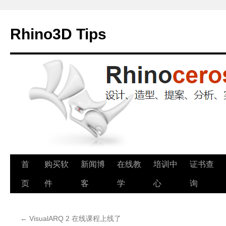
Rhino3D Tips
跳
首
购买软
新闻博
在线教
培训中
证书查
至
页
件
客
学
心
询
正
←
VisualARQ 2 在线课程上线了
文