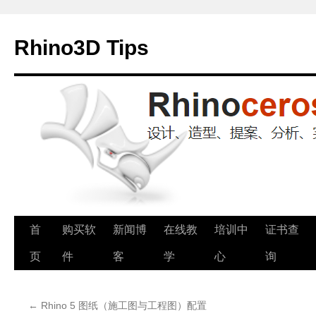
Rhino3D Tips
跳
首
购买软
新闻博
在线教
培训中
证书查
至
页
件
客
学
心
询
正
←
Rhino 5 图纸（施工图与工程图）配置
文