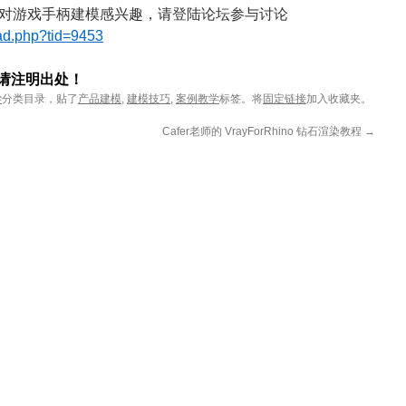
对游戏手柄建模感兴趣，请登陆论坛参与讨论
ead.php?tid=9453
载请注明出处！
学
分类目录，贴了
产品建模
,
建模技巧
,
案例教学
标签。将
固定链接
加入收藏夹。
Cafer老师的 VrayForRhino 钻石渲染教程
→