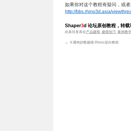
如果你对这个教程有疑问，或者
http://bbs.rhino3d.asia/viewthr
Shaper
3
d 论坛原创教程，转
此条目发表在
产品建模
,
建模技巧
,
案例教
←
卡通狗抄数建模-Rhino逆向教程