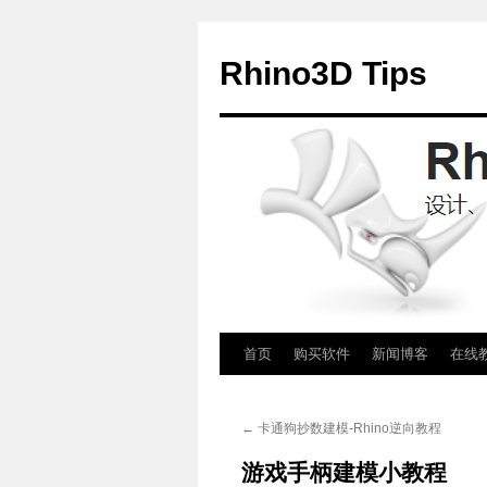
Rhino3D Tips
跳
首页
购买软件
新闻博客
在线
至
←
卡通狗抄数建模-Rhino逆向教程
正
游戏手柄建模小教程
文